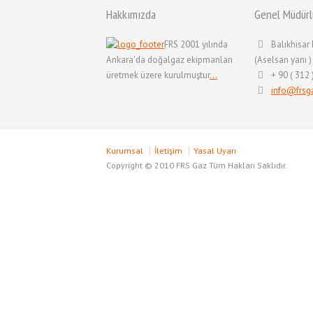
Hakkımızda
Genel Müdürl
FRS 2001 yılında
Balıkhisar
Ankara'da doğalgaz ekipmanları
(Aselsan yanı 
üretmek üzere kurulmuştur
...
+ 90 ( 312 
info@frsg
Kurumsal
İletişim
Yasal Uyarı
Copyright © 2010 FRS Gaz Tüm Hakları Saklıdır.