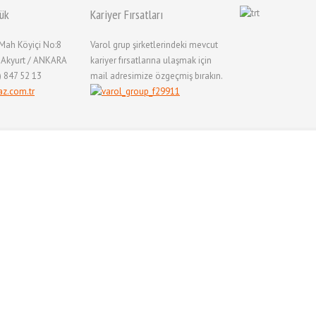
ük
Kariyer Fırsatları
 Mah Köyiçi No:8
Varol grup şirketlerindeki mevcut
) Akyurt / ANKARA
kariyer fırsatlarına ulaşmak için
) 847 52 13
mail adresimize özgeçmiş bırakın.
az.com.tr