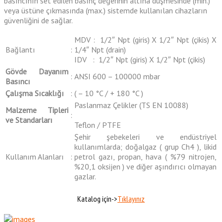
basıncının set edilen basınç değerinin altına düşmesinde (min.)
veya üstüne çıkmasında (max.) sistemde kullanılan cihazların
güvenliğini de sağlar.
MDV : 1/2″ Npt (giris) X 1/2″ Npt (çikis) X
Bağlantı
:
1/4″ Npt (drain)
IDV : 1/2″ Npt (giris) X 1/2″ Npt (çikis)
Gövde Dayanım
:
ANSI 600 – 100000 mbar
Basıncı
Çalışma Sıcaklığı
:
( – 10 °C / + 180 °C )
Paslanmaz Çelikler (TS EN 10088)
Malzeme Tipleri
:
ve Standarları
Teflon / PTFE
Şehir şebekeleri ve endüstriyel
kullanımlarda; doğalgaz ( grup Ch4 ), likid
Kullanım Alanları
:
petrol gazı, propan, hava ( %79 nitrojen,
%20,1 oksijen ) ve diğer aşındırıcı olmayan
gazlar.
Katalog için->
Tıklayınız