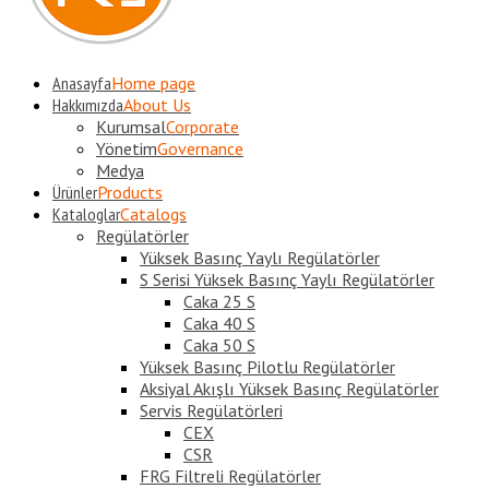
Anasayfa
Home page
Hakkımızda
About Us
Kurumsal
Corporate
Yönetim
Governance
Medya
Ürünler
Products
Kataloglar
Catalogs
Regülatörler
Yüksek Basınç Yaylı Regülatörler
S Serisi Yüksek Basınç Yaylı Regülatörler
Caka 25 S
Caka 40 S
Caka 50 S
Yüksek Basınç Pilotlu Regülatörler
Aksiyal Akışlı Yüksek Basınç Regülatörler
Servis Regülatörleri
CEX
CSR
FRG Filtreli Regülatörler