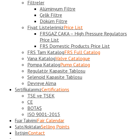
Filtreler
Alüminyum Filtre
Çelik Filtre
Döküm Filtre
Fiyat Listelerimiz
Price List
FRSGAZ CAKA – High Pressure Regulators
Price List
FRS Domestic Products Price List
FRS Tam Katalog
FRS Full Catalog
Vana Katalog
Valve Catalogue
Pompa Katalog
Pump Catalog
Regulatör Kapasite Tablosu
Selenoid Kapasite Tablosu
Devreye Alma
Sertifikalarımız
Certifications
TSE ve TSEK
CE
BOTAŞ
ISO 9001-2015
Fuar Takvimi
Fair Calendar
Satış Noktaları
Selling Points
İletişim
Contact