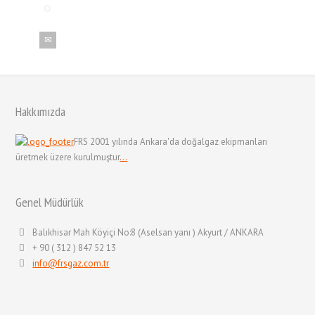
Hakkımızda
FRS 2001 yılında Ankara'da doğalgaz ekipmanları
üretmek üzere kurulmuştur
...
Genel Müdürlük
Balıkhisar Mah Köyiçi No:8 (Aselsan yanı ) Akyurt / ANKARA
+ 90 ( 312 ) 847 52 13
info@frsgaz.com.tr